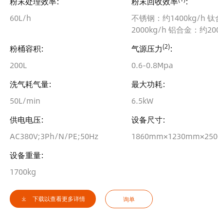
粉末处理效率:
粉末回收效率
:
60L/h
不锈钢：约1400kg/h 
2000kg/h 铝合金：约200
(2)
粉桶容积:
气源压力
:
200L
0.6-0.8Mpa
洗气耗气量:
最大功耗:
50L/min
6.5kW
供电电压:
设备尺寸:
AC380V;3Ph/N/PE;50Hz
1860mm×1230mm×2
设备重量:
1700kg
下载以查看更多详情
询单