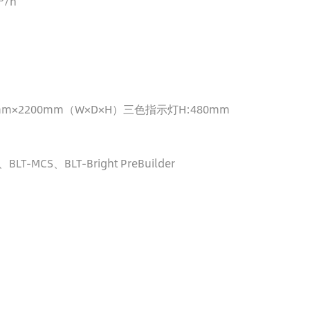
³/h
0mm×2200mm（W×D×H）三色指示灯H:480mm
BLT-MCS、BLT-Bright PreBuilder