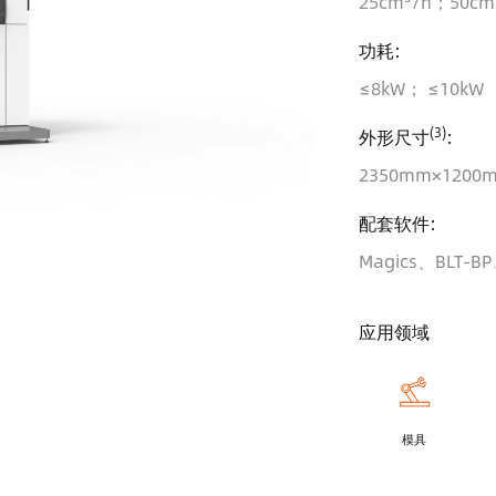
25cm³/h；50cm
功耗:
≤8kW； ≤10kW
(3)
外形尺寸
:
2350mm×120
配套软件:
Magics、BLT-BP、
应用领域
模具