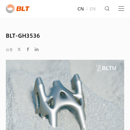
CN
EN
BLT-GH3536
分享