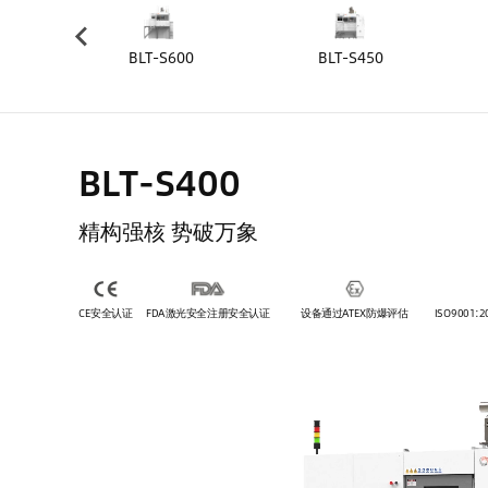
5
BLT-S600
BLT-S450
BLT-S400
精构强核 势破万象
CE安全认证
FDA激光安全注册安全认证
设备通过ATEX防爆评估
ISO9001:2