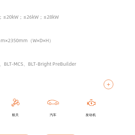
；≤20kW；≤26kW；≤28kW
mm×2350mm（W×D×H）
BLT-MCS、BLT-Bright PreBuilder
航天
汽车
发动机