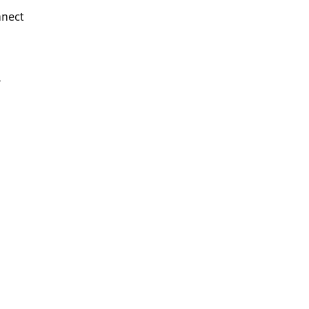
nect
L