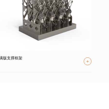
满版支撑框架
满舱