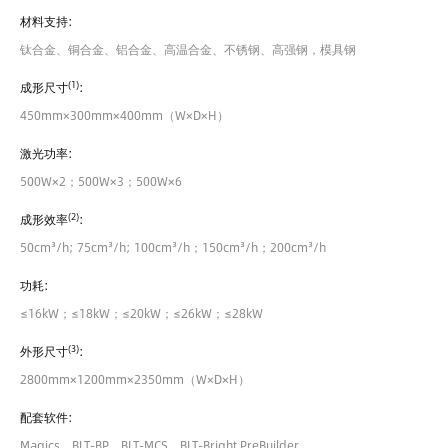
材料支持:
钛合金、铜合金、铝合金、高温合金、不锈钢、高强钢，模具钢
(1)
成形尺寸
:
450mm×300mm×400mm（W×D×H）
激光功率:
500W×2；500W×3；500W×6
(2)
成形效率
:
50cm³/h; 75cm³/h; 100cm³/h；150cm³/h；200cm³/h
功耗:
≤16kW；≤18kW；≤20kW；≤26kW；≤28kW
(3)
外形尺寸
:
2800mm×1200mm×2350mm（W×D×H）
配套软件:
Magics、BLT-BP、BLT-MCS、BLT-Bright PreBuilder