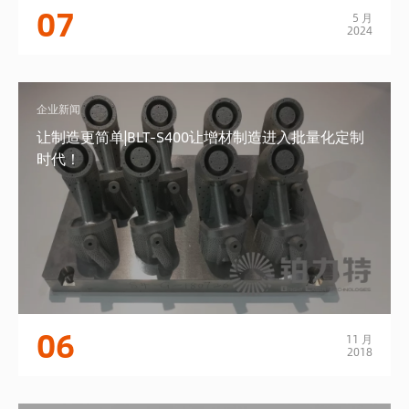
07
5 月
2024
企业新闻
让制造更简单|BLT-S400让增材制造进入批量化定制
时代！
06
11 月
2018