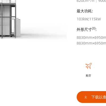
620cm³/h；900
最大功耗:
103kW;115kW
(3)
外形尺寸
:
8830mm×695
8830mm×695
航空
下载以