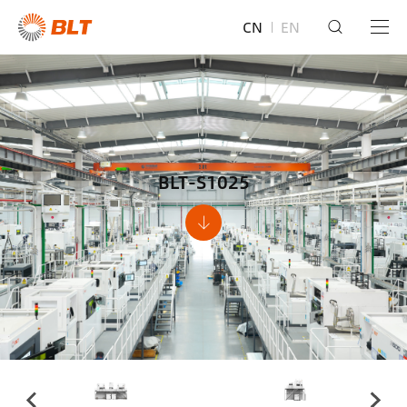
CN
EN
BLT-S1025