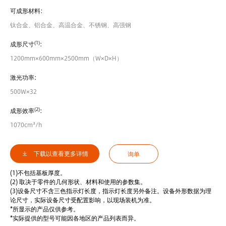
可成形材料:
钛合金、铝合金、高温合金、不锈钢、高强钢
(1)
成形尺寸
:
1200mm×600mm×2500mm（W×D×H）
激光功率:
500W×32
(2)
成形效率
:
1070cm³/h
下载以查看更多详情
询单
(1)不包括基板厚度。
(2) 取决于零件的几何形状、材料和使用的参数集。
(3)设备尺寸不含三色指示灯长度，指示灯长度另外备注。设备外形数据为理
论尺寸，实际设备尺寸受配置影响，以现场装机为准。
*所显示的产品仅供参考。
*实际提供的型号可能因各地区的产品列表而异。