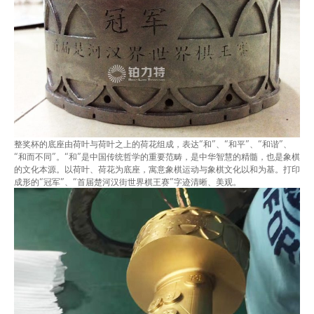
整奖杯的底座由荷叶与荷叶之上的荷花组成，表达“和”、“和平”、“和谐”、
“和而不同”。“和”是中国传统哲学的重要范畴，是中华智慧的精髓，也是象棋
的文化本源。以荷叶、荷花为底座，寓意象棋运动与象棋文化以和为基。打印
成形的“冠军”、“首届楚河汉街世界棋王赛”字迹清晰、美观。