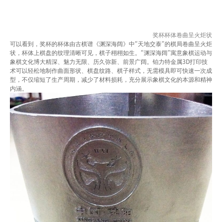
奖杯杯体卷曲呈火炬状
可以看到，奖杯的杯体由古棋谱《渊深海阔》中“天地交泰”的棋局卷曲呈火炬
状，杯体上棋盘的纹理清晰可见，棋子栩栩如生。“渊深海阔”寓意象棋运动与
象棋文化博大精深、魅力无限、历久弥新、前景广阔。铂力特金属3D打印技
术可以轻松地制作曲面形状、棋盘纹路、棋子样式，无需模具即可快速一次成
型，不仅缩短了生产周期，减少了材料损耗，充分展示象棋文化的本源和精神
内涵。