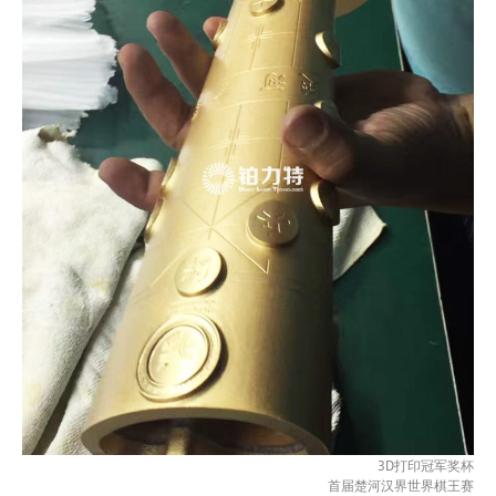
3D打印冠军奖杯
首届楚河汉界世界棋王赛