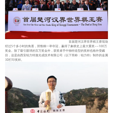
首届楚河汉界世界棋王赛现场
经过5个多小时的角逐，郑惟桐一举夺冠，赢得了象棋史上最大重奖——100万
奖金。除了吸引眼球的百万奖金外，获奖者手中独特造型的奖杯也格外受瞩
目，这是由西安铂力特激光成技术有限公司（以下简称：铂力特）制作的金属
3D打印奖杯。