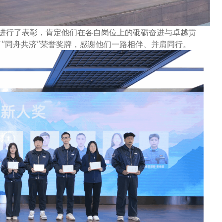
队进行了表彰，肯定他们在各自岗位上的砥砺奋进与卓越贡
了“同舟共济”荣誉奖牌，感谢他们一路相伴、并肩同行。