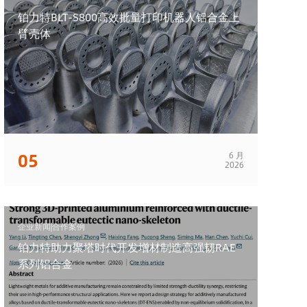
铂力特BLT-S800高效批量打印机器人铝合金上
臂壳体
05
6 月
2026
企业新闻|合作案例
铂力特助力聚塔时代开发增材制造高强韧RAE
系列铝合金