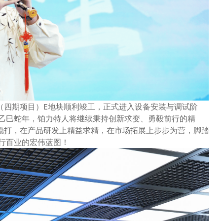
（四期项目）E地块顺利竣工，正式进入设备安装与调试阶
历乙巳蛇年，铂力特人将继续秉持创新求变、勇毅前行的精
稳打，在产品研发上精益求精，在市场拓展上步步为营，脚踏
行百业的宏伟蓝图！