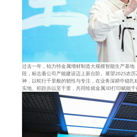
过去一年，铂力特金属增材制造大规模智能生产基地
段，标志着公司产能建设迈上新台阶。展望2025农
神，以蛇行千里般的韧性与专注，在业务深耕中稳扎
实地、积跬步以至千里，共同绘就金属3D打印赋能千