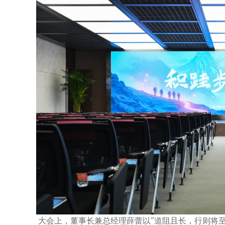
大会上，董事长兼总经理薛蕾以“道阻且长，行则将