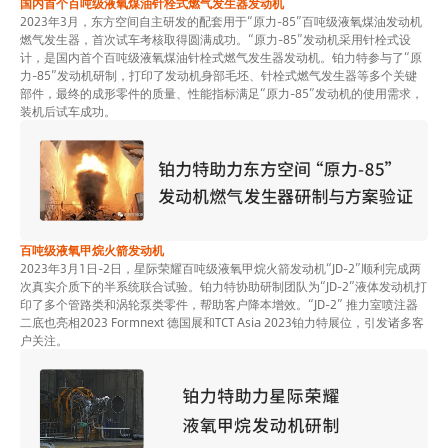
国内首个百吨级液氧煤油针栓式燃气发生器发动机
2023年3月，东方空间自主研发的配套用于“原力-85”百吨级液氧煤油发动机
燃气发生器，首次试车考核取得圆满成功。“原力-85”发动机采用针栓式设
计，是国内首个百吨级液氧煤油针栓式燃气发生器发动机。铂力特参与了“原
力-85”发动机研制，打印了发动机身部毛坯、针栓式燃气发生器等多个关键
部件，最终的成形零件的质量、性能指标满足“原力-85”发动机的使用需求，
装机后试车成功。
百吨级液氧甲烷火箭发动机
2023年3月1日-2日，星际荣耀百吨级液氧甲烷火箭发动机“JD-2”顺利完成两
次真实介质下的半系统联合试验。铂力特协助研制团队为“JD-2”液体发动机打
印了多个管路类和涡轮泵类零件，帮助客户降本增效。“JD-2” 推力室喷注器
二底也亮相2023 Formnext 德国展和TCT Asia 2023铂力特展位，引发诸多客
户关注。