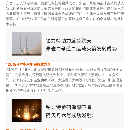
升空，进入预定轨道，发射任务获得圆满成功。朱雀二号成为全球首款成功入
轨飞行的液氧甲烷火箭，标志着中国运载火箭在新型低成本液体推进剂应用方
面取得重大突破。填补了国内液体火箭型谱的空白，为商业火箭发射市场带来
变革。铂力特为朱雀二号的关键零部件的研制提供了全方位的金属增材制造技
术支持。
12U高分辨率对地遥感立方星
2023年5月10日，由火箭院抓总研制的长征七号遥七运载火箭（简称“长七火
箭”）托举天舟六号货运飞船点火升空，顺利将飞船送入预定轨道。星众空
间、铂力特等众多企业协助研制、大连理工大学设计研制的“大连1号-连理卫
星” 12U高分辨率对地遥感立方星搭载飞船飞向太空。铂力特负责卫星部署器
框架的结构优化设计和打印生产工作。