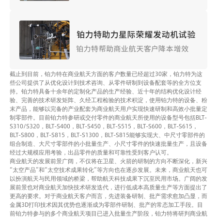
截止到目前，铂力特在商业航天方面的客户数量已经超过30家，铂力特为这
些公司提供了从优化设计到技术咨询、从零件研制到设备配套等的全方位支
持。铂力特具备十余年的定制化产品的生产经验、近十年的结构优化设计经
验、完善的技术研发矩阵、久经工程检验的技术积淀，使用铂力特的设备、粉
末产品，能够以完备的产业配套为商业航天用户实现快速研制和高效小批量定
制零部件。目前铂力特参研或交付零件的商业航天所使用的设备型号包括BLT-
S310/S320，BLT-S400，BLT-S450，BLT-S515，BLT-S600，BLT-S615，
BLT-S800，BLT-S815，BLT-S1300，BLT-S815能够实现大、中尺寸零部件的
组合制造、大尺寸零部件的小批量生产、小尺寸零件的快速批量生产，且设备
经过大规模应用考验，出品零件的质量和可靠性受到客户认可。
商业航天的发展前景广阔，不仅将在卫星、火箭的研制的方向不断深化，新兴
“太空产品”和“太空技术成果转化”等方向也在逐步发展。未来，商业航天也可
以扮演航天与民用领域的桥梁，帮助航天科技成果下沉至民用市场。广阔的发
展前景也对商业航天加快技术研发迭代，进行低成本高质量生产等方面提出了
更高的要求。对于商业航天客户而言，先进装备研制、批产需求愈加凸显，而
金属3D打印技术因其优势也逐渐成为零部件研制、批产的常态加工手段。目
前铂力特参与的多个商业航天项目已进入批量生产阶段，铂力特将研判商业航