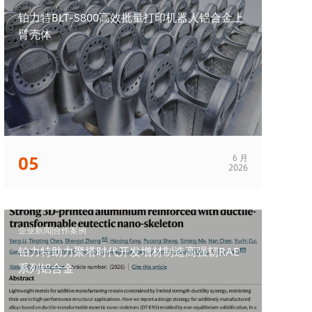
铂力特BLT-S800高效批量打印机器人铝合金上
臂壳体
05
6 月
2026
企业新闻|合作案例
铂力特助力聚塔时代开发增材制造高强韧RAE
系列铝合金