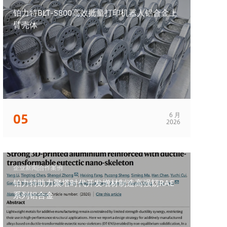
铂力特BLT-S800高效批量打印机器人铝合金上
臂壳体
05
6 月
2026
企业新闻|合作案例
铂力特助力聚塔时代开发增材制造高强韧RAE
系列铝合金