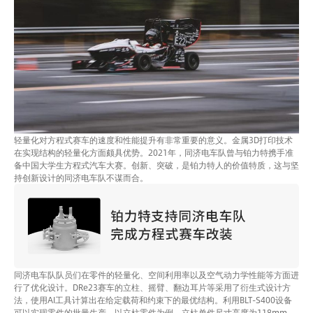
轻量化对方程式赛车的速度和性能提升有非常重要的意义。金属3D打印技术
在实现结构的轻量化方面颇具优势。2021年，同济电车队曾与铂力特携手准
备中国大学生方程式汽车大赛。创新、突破，是铂力特人的价值特质，这与坚
持创新设计的同济电车队不谋而合。
同济电车队队员们在零件的轻量化、空间利用率以及空气动力学性能等方面进
行了优化设计。DRe23赛车的立柱、摇臂、翻边耳片等采用了衍生式设计方
法，使用AI工具计算出在给定载荷和约束下的最优结构。利用BLT-S400设备
可以实现零件的批量生产，以立柱零件为例，立柱单件尺寸高度为118mm，