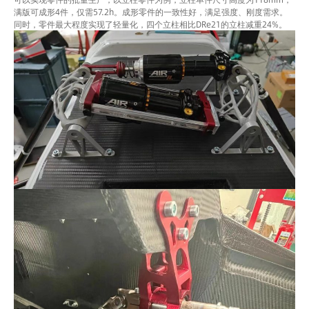
满版可成形4件，仅需57.2h。成形零件的一致性好，满足强度、刚度需求。
同时，零件最大程度实现了轻量化，四个立柱相比DRe21的立柱减重24%。