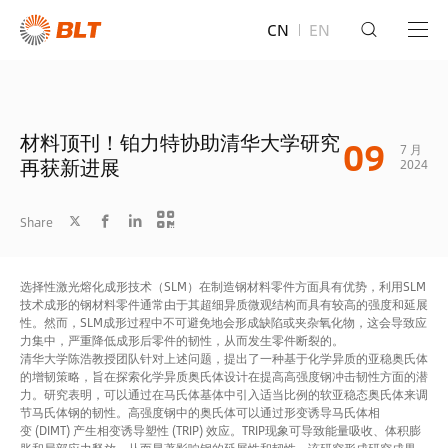
CN
EN
材料顶刊！铂力特协助清华大学研究
09
7 月
再获新进展
2024
Share
选择性激光熔化成形技术（SLM）在制造钢材料零件方面具有优势，利用SLM
技术成形的钢材料零件通常由于其超细异质微观结构而具有较高的强度和延展
性。然而，SLM成形过程中不可避免地会形成缺陷或夹杂氧化物，这会导致应
力集中，严重降低成形后零件的韧性，从而发生零件断裂的。
清华大学陈浩教授团队针对上述问题，提出了一种基于化学异质的亚稳奥氏体
的增韧策略，旨在探索化学异质奥氏体设计在提高高强度钢冲击韧性方面的潜
力。研究表明，可以通过在马氏体基体中引入适当比例的软亚稳态奥氏体来调
节马氏体钢的韧性。高强度钢中的奥氏体可以通过形变诱导马氏体相
变 (DIMT) 产生相变诱导塑性 (TRIP) 效应。TRIP现象可导致能量吸收、体积膨