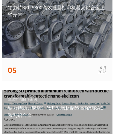
铂力特BLT-S800高效批量打印机器人铝合金上
臂壳体
05
6 月
2026
企业新闻|合作案例
铂力特助力聚塔时代开发增材制造高强韧RAE
系列铝合金