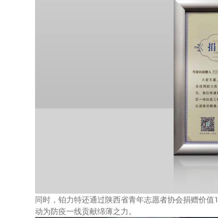
同时，铂力特还通过陕西省青年志愿者协会捐赠价值1
动为防疫一线贡献绵薄之力。