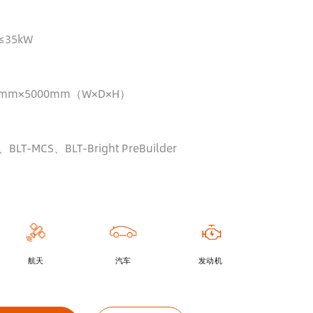
 ≤35kW
0mm×5000mm（W×D×H）
BLT-MCS、BLT-Bright PreBuilder
航天
汽车
发动机