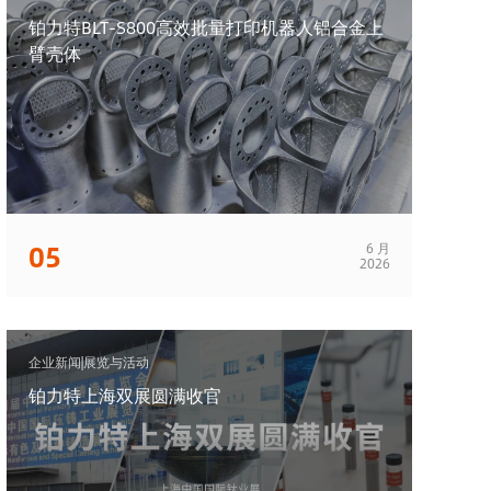
铂力特BLT-S800高效批量打印机器人铝合金上
臂壳体
05
6 月
2026
企业新闻|展览与活动
铂力特上海双展圆满收官